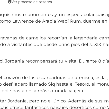
Ver proceso de reserva
tiquísimos monumentos y un espectacular paisaje
a como Lawrence de Arabia Wadi Rum, duerme en el
aravanas de camellos recorrían la legendaria car
o a visitantes que desde principios del s. XIX h
, Jordania recompensará tu visita. Durante 8 días
 corazón de las escarpaduras de arenisca, es la j
to desfiladero llamado Siq hasta el Tesoro, el 
leble hasta en la más saturada viajera.
sitar Jordania, pero no el único. Además de su
l país ofrece fantásticos paisajes desérticos com