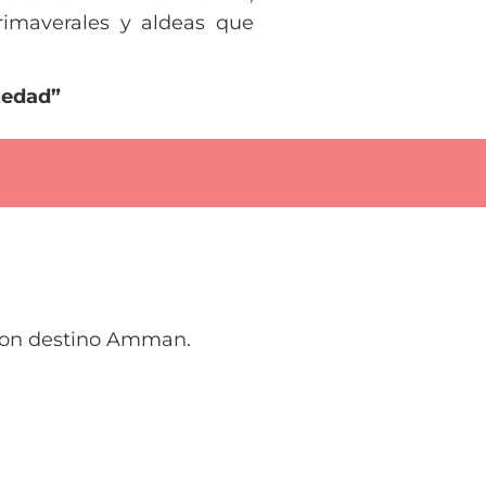
rimaverales y aldeas que
üedad”
r con destino Amman.