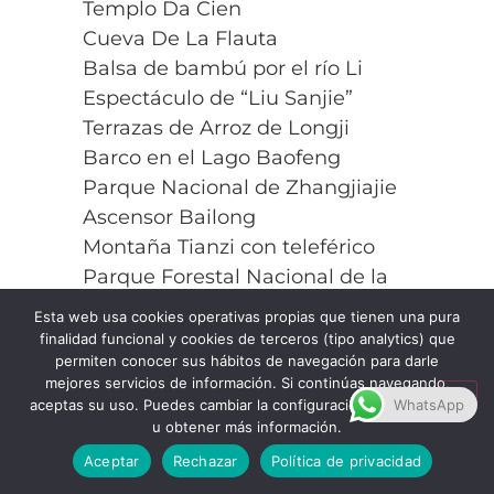
Templo Da Cien
Cueva De La Flauta
Balsa de bambú por el río Li
Espectáculo de “Liu Sanjie”
Terrazas de Arroz de Longji
Barco en el Lago Baofeng
Parque Nacional de Zhangjiajie
Ascensor Bailong
Montaña Tianzi con teleférico
Parque Forestal Nacional de la
Montaña Tianmen con teleférico (iba
Esta web usa cookies operativas propias que tienen una pura
y vuelta)
finalidad funcional y cookies de terceros (tipo analytics) que
permiten conocer sus hábitos de navegación para darle
Ascensor de Curva Tianmen
mejores servicios de información. Si continúas navegando,
Jardín de Yu
aceptas su uso. Puedes cambiar la configuración, desactivarlas
WhatsApp
Crucero por el Río Huangpu
u obtener más información.
Jardín del Administrador Humilde
Aceptar
Rechazar
Política de privacidad
Colina de tigre